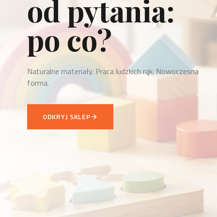
to odpowiedź.
Każdy przedmiot WellDone to odpowiedź na konkretną
potrzebę.
ZOBACZ NOWOŚCI