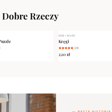
ą Dobre Rzeczy
DOM I BIURO
NIEDOSTĘPNY
Puzzle
Kręgi
)
(
28
)
220
zł
— NASZA HISTORIA