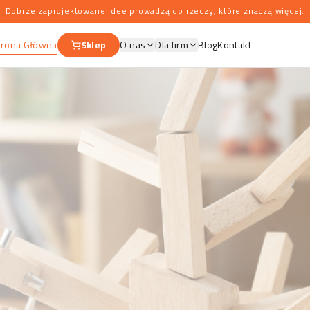
Dobrze zaprojektowane idee prowadzą do rzeczy, które znaczą więcej.
trona Główna
Sklep
O nas
Dla firm
Blog
Kontakt