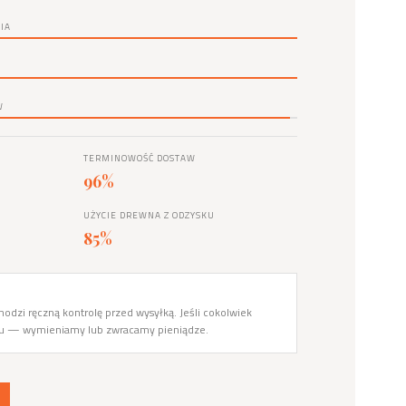
IA
W
TERMINOWOŚĆ DOSTAW
96%
UŻYCIE DREWNA Z ODZYSKU
85%
odzi ręczną kontrolę przed wysyłką. Jeśli cokolwiek
du — wymieniamy lub zwracamy pieniądze.