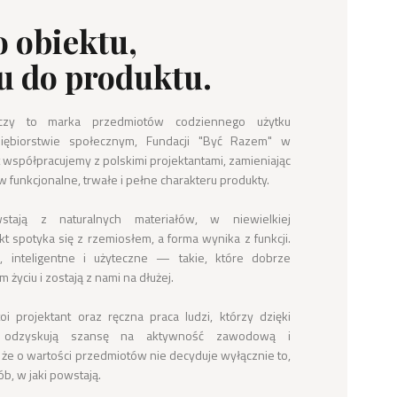
o obiektu,
u do produktu.
zy to marka przedmiotów codziennego użytku 
ębiorstwie społecznym, Fundacji "Być Razem" w 
 współpracujemy z polskimi projektantami, zamieniając 
w funkcjonalne, trwałe i pełne charakteru produkty.

tają z naturalnych materiałów, w niewielkiej 
t spotyka się z rzemiosłem, a forma wynika z funkcji. 
 inteligentne i użyteczne — takie, które dobrze 
życiu i zostają z nami na dłużej.

 projektant oraz ręczna praca ludzi, którzy dzięki 
 odzyskują szansę na aktywność zawodową i 
że o wartości przedmiotów nie decyduje wyłącznie to, 
b, w jaki powstają.