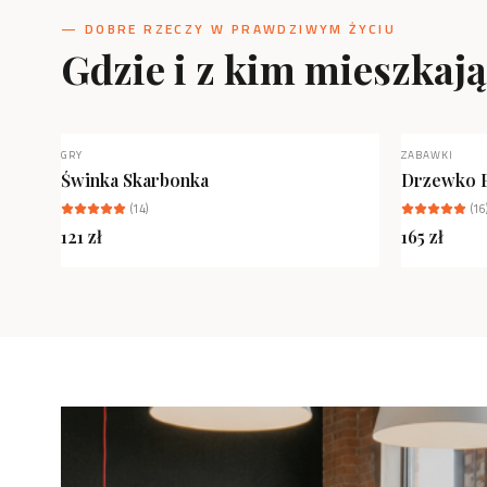
— DOBRE RZECZY W PRAWDZIWYM ŻYCIU
Gdzie i z kim mieszkaj
GRY
ZABAWKI
NOWOŚĆ
Świnka Skarbonka
Drzewko 
(
14
)
(
16
121
zł
165
zł