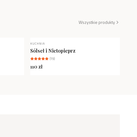
Wszystkie produkty
KUCHNIA
NOWOŚĆ
Sólseł i Nietopieprz
(
19
)
110
zł