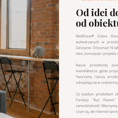
Od idei d
od obiekt
WellDone® Dobre Rzec
wytwarzanych w przedsi
Cieszynie. Od ponad 16 lat
idee, koncepcje i projekty 
Nasze przedmioty pows
manufakturze, gdzie projek
Tworzymy rzeczy proste,
odnajdują się w codziennym 
Za każdym produktem stoi
Fundacji "Być Razem"
samodzielność. Wierzymy, 
czym są, ale również sposó