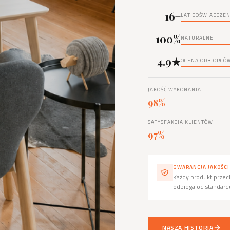
16+
LAT DOŚWIADCZEN
100%
NATURALNE
4.9★
OCENA ODBIORCÓ
JAKOŚĆ WYKONANIA
98%
SATYSFAKCJA KLIENTÓW
97%
GWARANCJA JAKOŚCI
Każdy produkt przech
odbiega od standar
NASZA HISTORIA