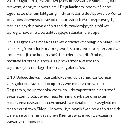
2.8. Usługobiorca jest zobowiązany korzystać ze Sklepu zgodnie z
prawem, dobrymi obyczajami i Regulaminem, podawać dane
zgodne ze stanem faktycznym, chronić dane dostępowe do Konta
oraz powstrzymywać się od dostarczania treści bezprawnych,
naruszających prawa osób trzecich, zawierających złośliwe
oprogramowanie albo zakłócających działanie Sklepu.
2.9. Usługodawca może czasowo ograniczyć dostęp do Sklepu lub
poszczególnych funkcji z przyczyn technicznych, bezpieczeństwa,
konserwacji albo konieczności usunięcia awarii. W miarę
możliwości prace planowe są prowadzone w sposób
ograniczający niedogodności Usługobiorców.
2.10. Usługodawca może zablokować lub usunąć Konto, jeżeli
Usługobiorca rażąco albo uporczywie narusza prawo lub
Regulamin, po uprzednim wezwaniu do zaprzestania naruszeń i
wyznaczeniu odpowiedniego terminu, chyba że charakter
naruszenia uzasadnia natychmiastowe działanie ze względu na
bezpieczeństwo Sklepu, innych użytkowników albo osób trzecich.
Działanie to nie narusza praw Klienta związanych z wcześniej
zawartymi umowami.