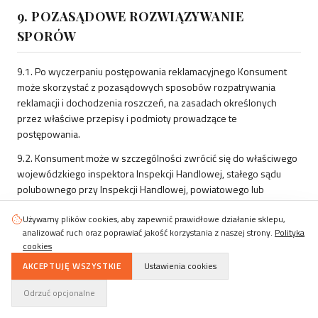
9. POZASĄDOWE ROZWIĄZYWANIE
SPORÓW
9.1. Po wyczerpaniu postępowania reklamacyjnego Konsument
może skorzystać z pozasądowych sposobów rozpatrywania
reklamacji i dochodzenia roszczeń, na zasadach określonych
przez właściwe przepisy i podmioty prowadzące te
postępowania.
9.2. Konsument może w szczególności zwrócić się do właściwego
wojewódzkiego inspektora Inspekcji Handlowej, stałego sądu
polubownego przy Inspekcji Handlowej, powiatowego lub
miejskiego rzecznika konsumentów albo organizacji społecznej
Używamy plików cookies, aby zapewnić prawidłowe działanie sklepu,
zajmującej się ochroną konsumentów.
analizować ruch oraz poprawiać jakość korzystania z naszej strony.
Polityka
9.3. Aktualne informacje o podmiotach uprawnionych i
cookies
procedurach są dostępne na stronie Urzędu Ochrony Konkurencji i
AKCEPTUJĘ WSZYSTKIE
Ustawienia cookies
Konsumentów pod adresem https://uokik.gov.pl oraz w serwisie
dotyczącym polubownego rozwiązywania sporów
Odrzuć opcjonalne
konsumenckich.