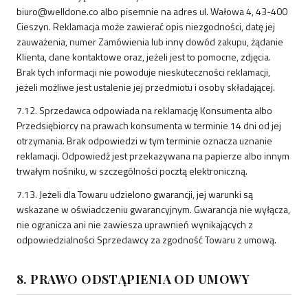
biuro@welldone.co albo pisemnie na adres ul. Wałowa 4, 43-400
Cieszyn. Reklamacja może zawierać opis niezgodności, datę jej
zauważenia, numer Zamówienia lub inny dowód zakupu, żądanie
Klienta, dane kontaktowe oraz, jeżeli jest to pomocne, zdjęcia.
Brak tych informacji nie powoduje nieskuteczności reklamacji,
jeżeli możliwe jest ustalenie jej przedmiotu i osoby składającej.
7.12. Sprzedawca odpowiada na reklamację Konsumenta albo
Przedsiębiorcy na prawach konsumenta w terminie 14 dni od jej
otrzymania. Brak odpowiedzi w tym terminie oznacza uznanie
reklamacji. Odpowiedź jest przekazywana na papierze albo innym
trwałym nośniku, w szczególności pocztą elektroniczną.
7.13. Jeżeli dla Towaru udzielono gwarancji, jej warunki są
wskazane w oświadczeniu gwarancyjnym. Gwarancja nie wyłącza,
nie ogranicza ani nie zawiesza uprawnień wynikających z
odpowiedzialności Sprzedawcy za zgodność Towaru z umową.
8. PRAWO ODSTĄPIENIA OD UMOWY