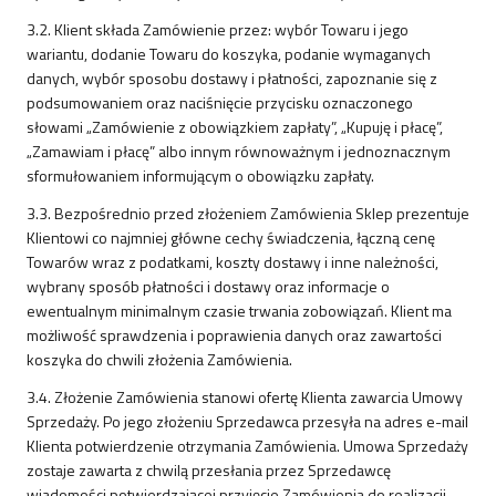
3.2. Klient składa Zamówienie przez: wybór Towaru i jego
wariantu, dodanie Towaru do koszyka, podanie wymaganych
danych, wybór sposobu dostawy i płatności, zapoznanie się z
podsumowaniem oraz naciśnięcie przycisku oznaczonego
słowami „Zamówienie z obowiązkiem zapłaty”, „Kupuję i płacę”,
„Zamawiam i płacę” albo innym równoważnym i jednoznacznym
sformułowaniem informującym o obowiązku zapłaty.
3.3. Bezpośrednio przed złożeniem Zamówienia Sklep prezentuje
Klientowi co najmniej główne cechy świadczenia, łączną cenę
Towarów wraz z podatkami, koszty dostawy i inne należności,
wybrany sposób płatności i dostawy oraz informacje o
ewentualnym minimalnym czasie trwania zobowiązań. Klient ma
możliwość sprawdzenia i poprawienia danych oraz zawartości
koszyka do chwili złożenia Zamówienia.
3.4. Złożenie Zamówienia stanowi ofertę Klienta zawarcia Umowy
Sprzedaży. Po jego złożeniu Sprzedawca przesyła na adres e-mail
Klienta potwierdzenie otrzymania Zamówienia. Umowa Sprzedaży
zostaje zawarta z chwilą przesłania przez Sprzedawcę
wiadomości potwierdzającej przyjęcie Zamówienia do realizacji.