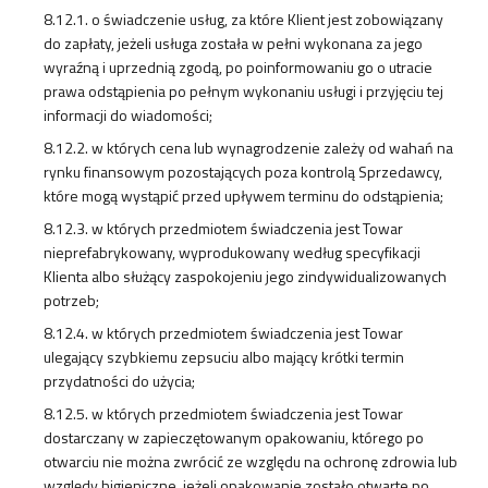
8.12.1. o świadczenie usług, za które Klient jest zobowiązany
do zapłaty, jeżeli usługa została w pełni wykonana za jego
wyraźną i uprzednią zgodą, po poinformowaniu go o utracie
prawa odstąpienia po pełnym wykonaniu usługi i przyjęciu tej
informacji do wiadomości;
8.12.2. w których cena lub wynagrodzenie zależy od wahań na
rynku finansowym pozostających poza kontrolą Sprzedawcy,
które mogą wystąpić przed upływem terminu do odstąpienia;
8.12.3. w których przedmiotem świadczenia jest Towar
nieprefabrykowany, wyprodukowany według specyfikacji
Klienta albo służący zaspokojeniu jego zindywidualizowanych
potrzeb;
8.12.4. w których przedmiotem świadczenia jest Towar
ulegający szybkiemu zepsuciu albo mający krótki termin
przydatności do użycia;
8.12.5. w których przedmiotem świadczenia jest Towar
dostarczany w zapieczętowanym opakowaniu, którego po
otwarciu nie można zwrócić ze względu na ochronę zdrowia lub
względy higieniczne, jeżeli opakowanie zostało otwarte po