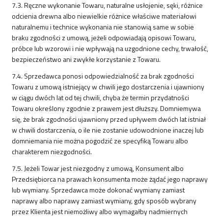
7.3. Ręczne wykonanie Towaru, naturalne usłojenie, sęki, różnice
odcienia drewna albo niewielkie różnice właściwe materiałowi
naturalnemu i technice wykonania nie stanowią same w sobie
braku zgodności z umową, jeżeli odpowiadają opisowi Towaru,
próbce lub wzorowi i nie wpływają na uzgodnione cechy, trwałość,
bezpieczeństwo ani zwykłe korzystanie z Towaru.
7.4. Sprzedawca ponosi odpowiedzialność za brak zgodności
Towaru z umową istniejący w chwili jego dostarczenia i ujawniony
w ciągu dwóch lat od tej chwili, chyba że termin przydatności
Towaru określony zgodnie z prawem jest dłuższy. Domniemywa
się, że brak zgodności ujawniony przed upływem dwóch lat istniał
w chwili dostarczenia, o ile nie zostanie udowodnione inaczej lub
domniemania nie można pogodzić ze specyfiką Towaru albo
charakterem niezgodności.
7.5. Jeżeli Towar jest niezgodny z umową, Konsument albo
Przedsiębiorca na prawach konsumenta może żądać jego naprawy
lub wymiany. Sprzedawca może dokonać wymiany zamiast
naprawy albo naprawy zamiast wymiany, gdy sposób wybrany
przez Klienta jest niemożliwy albo wymagałby nadmiernych