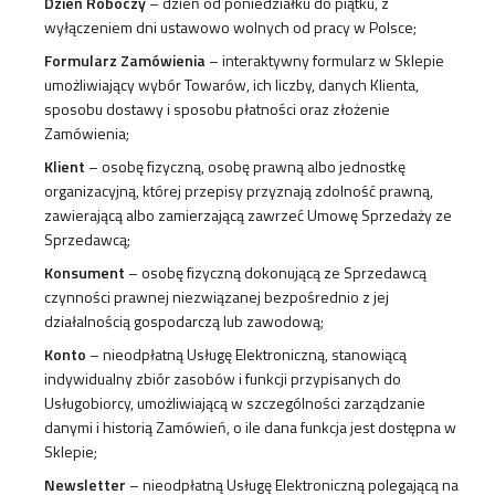
Dzień Roboczy
– dzień od poniedziałku do piątku, z
wyłączeniem dni ustawowo wolnych od pracy w Polsce;
Formularz Zamówienia
– interaktywny formularz w Sklepie
umożliwiający wybór Towarów, ich liczby, danych Klienta,
sposobu dostawy i sposobu płatności oraz złożenie
Zamówienia;
Klient
– osobę fizyczną, osobę prawną albo jednostkę
organizacyjną, której przepisy przyznają zdolność prawną,
zawierającą albo zamierzającą zawrzeć Umowę Sprzedaży ze
Sprzedawcą;
Konsument
– osobę fizyczną dokonującą ze Sprzedawcą
czynności prawnej niezwiązanej bezpośrednio z jej
działalnością gospodarczą lub zawodową;
Konto
– nieodpłatną Usługę Elektroniczną, stanowiącą
indywidualny zbiór zasobów i funkcji przypisanych do
Usługobiorcy, umożliwiającą w szczególności zarządzanie
danymi i historią Zamówień, o ile dana funkcja jest dostępna w
Sklepie;
Newsletter
– nieodpłatną Usługę Elektroniczną polegającą na