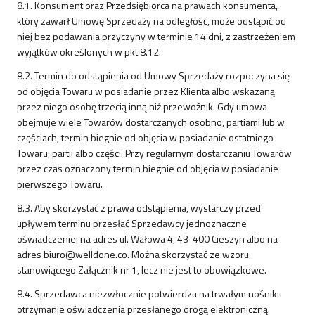
8.1. Konsument oraz Przedsiębiorca na prawach konsumenta,
który zawarł Umowę Sprzedaży na odległość, może odstąpić od
niej bez podawania przyczyny w terminie 14 dni, z zastrzeżeniem
wyjątków określonych w pkt 8.12.
8.2. Termin do odstąpienia od Umowy Sprzedaży rozpoczyna się
od objęcia Towaru w posiadanie przez Klienta albo wskazaną
przez niego osobę trzecią inną niż przewoźnik. Gdy umowa
obejmuje wiele Towarów dostarczanych osobno, partiami lub w
częściach, termin biegnie od objęcia w posiadanie ostatniego
Towaru, partii albo części. Przy regularnym dostarczaniu Towarów
przez czas oznaczony termin biegnie od objęcia w posiadanie
pierwszego Towaru.
8.3. Aby skorzystać z prawa odstąpienia, wystarczy przed
upływem terminu przesłać Sprzedawcy jednoznaczne
oświadczenie: na adres ul. Wałowa 4, 43-400 Cieszyn albo na
adres biuro@welldone.co. Można skorzystać ze wzoru
stanowiącego Załącznik nr 1, lecz nie jest to obowiązkowe.
8.4. Sprzedawca niezwłocznie potwierdza na trwałym nośniku
otrzymanie oświadczenia przesłanego drogą elektroniczną.