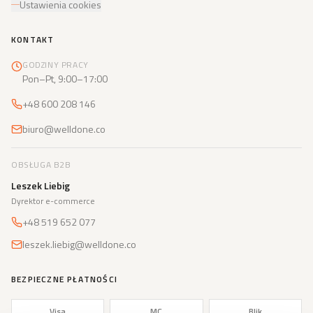
Ustawienia cookies
KONTAKT
GODZINY PRACY
Pon–Pt, 9:00–17:00
+48 600 208 146
biuro@welldone.co
OBSŁUGA B2B
Leszek Liebig
Dyrektor e-commerce
+48 519 652 077
leszek.liebig@welldone.co
BEZPIECZNE PŁATNOŚCI
Visa
MC
Blik