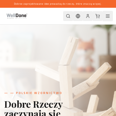
Dobrze zaprojektowane idee prowadzą do rzeczy, które znaczą więcej.
—
— POLSKIE WZORNICTWO
Dobre Rzeczy
zaczynają się