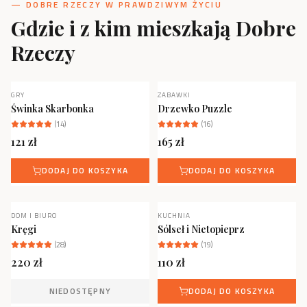
— DOBRE RZECZY W PRAWDZIWYM ŻYCIU
Gdzie i z kim mieszkają Dobre
Rzeczy
GRY
ZABAWKI
NOWOŚĆ
Świnka Skarbonka
Drzewko Puzzle
(
14
)
(
16
)
121
zł
165
zł
DODAJ DO KOSZYKA
DODAJ DO KOSZYKA
DOM I BIURO
KUCHNIA
NOWOŚĆ
NIEDOSTĘPNY
Kręgi
Sólseł i Nietopieprz
(
28
)
(
19
)
220
zł
110
zł
NIEDOSTĘPNY
DODAJ DO KOSZYKA