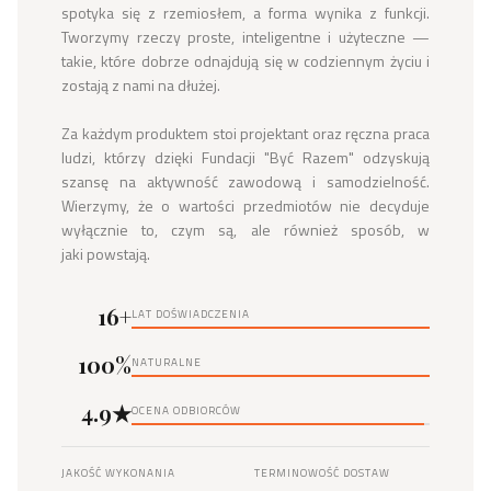
spotyka się z rzemiosłem, a forma wynika z funkcji. 
Tworzymy rzeczy proste, inteligentne i użyteczne — 
takie, które dobrze odnajdują się w codziennym życiu i 
zostają z nami na dłużej.

Za każdym produktem stoi projektant oraz ręczna praca 
ludzi, którzy dzięki Fundacji "Być Razem" odzyskują 
szansę na aktywność zawodową i samodzielność. 
Wierzymy, że o wartości przedmiotów nie decyduje 
wyłącznie to, czym są, ale również sposób, w 
jaki powstają.
16+
LAT DOŚWIADCZENIA
100%
NATURALNE
4.9★
OCENA ODBIORCÓW
JAKOŚĆ WYKONANIA
TERMINOWOŚĆ DOSTAW