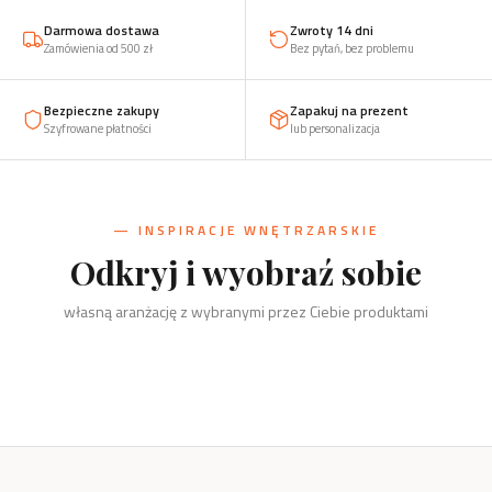
Darmowa dostawa
Zwroty 14 dni
Zamówienia od 500 zł
Bez pytań, bez problemu
Bezpieczne zakupy
Zapakuj na prezent
Szyfrowane płatności
lub personalizacja
— INSPIRACJE WNĘTRZARSKIE
Odkryj i wyobraź sobie
Kuchnia
Salon
własną aranżację z wybranymi przez Ciebie produktami
Sólsel i Nietopieprz, podkładki,
Biuro
Dzieci
przyprawy
Szachy, kręgi i świeczniki
Dom
Drzewko, organizery, wizytownik
Żaba, zabawki, klocki, puzzle
Kręgi i świeczniki, wieszaki, stojaki