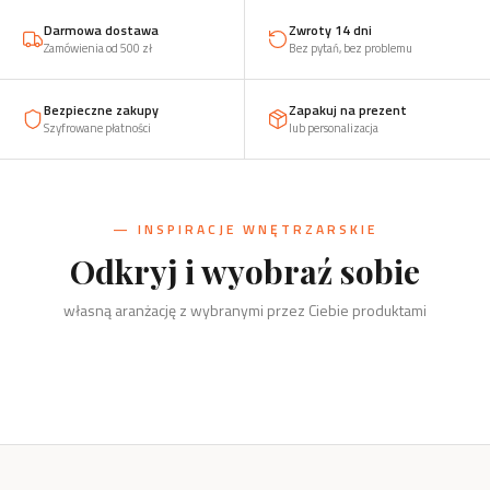
Darmowa dostawa
Zwroty 14 dni
Zamówienia od 500 zł
Bez pytań, bez problemu
Bezpieczne zakupy
Zapakuj na prezent
Szyfrowane płatności
lub personalizacja
— INSPIRACJE WNĘTRZARSKIE
Odkryj i wyobraź sobie
Kuchnia
Salon
własną aranżację z wybranymi przez Ciebie produktami
Sólsel i Nietopieprz, podkładki,
Biuro
Dzieci
przyprawy
Szachy, kręgi i świeczniki
Dom
Drzewko, organizery, wizytownik
Żaba, zabawki, klocki, puzzle
Kręgi i świeczniki, wieszaki, stojaki