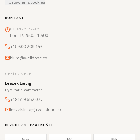
Ustawienia cookies
KONTAKT
GODZINY PRACY
Pon–Pt, 9:00–17:00
+48 600 208 146
biuro@welldone.co
OBSŁUGA B2B
Leszek Liebig
Dyrektor e-commerce
+48 519 652 077
leszek.liebig@welldone.co
BEZPIECZNE PŁATNOŚCI
Visa
MC
Blik