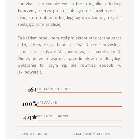
spotyka się z rzemiosłem, a forma wynika z funkcji. 
Tworzymy rzeczy proste, inteligentne i użyteczne — 
takie, które dobrze odnajdują się w codziennym życiu i 
zostają z nami na dłużej.

Za każdym produktem stoi projektant oraz ręczna praca 
ludzi, którzy dzięki Fundacji "Być Razem" odzyskują 
szansę na aktywność zawodową i samodzielność. 
Wierzymy, że o wartości przedmiotów nie decyduje 
wyłącznie to, czym są, ale również sposób, w 
jaki powstają.
16+
LAT DOŚWIADCZENIA
100%
NATURALNE
4.9★
OCENA ODBIORCÓW
JAKOŚĆ WYKONANIA
TERMINOWOŚĆ DOSTAW