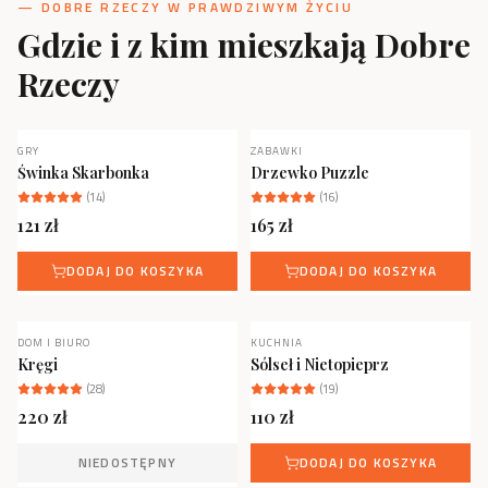
— DOBRE RZECZY W PRAWDZIWYM ŻYCIU
Gdzie i z kim mieszkają Dobre
Rzeczy
GRY
ZABAWKI
NOWOŚĆ
Świnka Skarbonka
Drzewko Puzzle
(
14
)
(
16
)
121
zł
165
zł
DODAJ DO KOSZYKA
DODAJ DO KOSZYKA
DOM I BIURO
KUCHNIA
NOWOŚĆ
NIEDOSTĘPNY
Kręgi
Sólseł i Nietopieprz
(
28
)
(
19
)
220
zł
110
zł
NIEDOSTĘPNY
DODAJ DO KOSZYKA