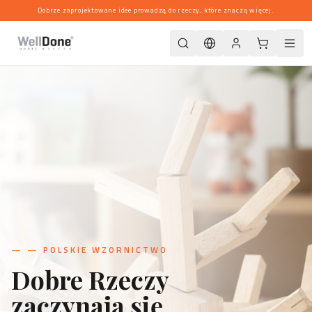
Dobrze zaprojektowane idee prowadzą do rzeczy, które znaczą więcej.
—
— POLSKIE WZORNICTWO
Dobre Rzeczy
zaczynają się