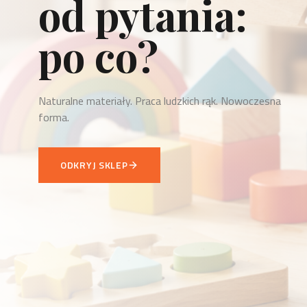
to odpowiedź.
Każdy przedmiot WellDone to odpowiedź na konkretną
potrzebę.
ZOBACZ NOWOŚCI