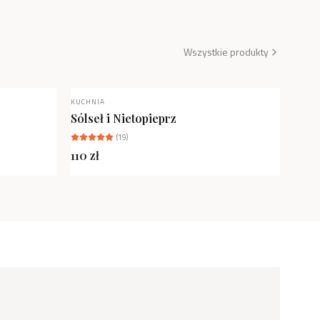
Wszystkie produkty
KUCHNIA
NOWOŚĆ
Sólseł i Nietopieprz
(
19
)
110
zł