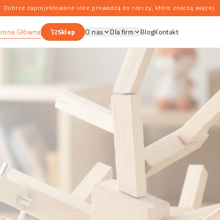
Dobrze zaprojektowane idee prowadzą do rzeczy, które znaczą więcej.
trona Główna
Sklep
O nas
Dla firm
Blog
Kontakt