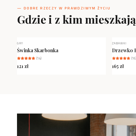
— DOBRE RZECZY W PRAWDZIWYM ŻYCIU
Gdzie i z kim mieszkaj
GRY
ZABAWKI
NOWOŚĆ
Świnka Skarbonka
Drzewko 
(
14
)
(
16
121
zł
165
zł