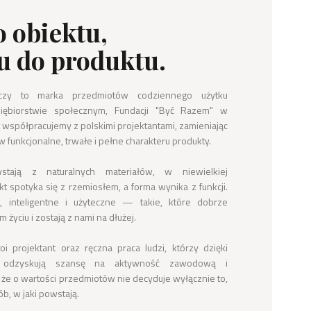
o obiektu,
u do produktu.
zy to marka przedmiotów codziennego użytku 
ębiorstwie społecznym, Fundacji "Być Razem" w 
 współpracujemy z polskimi projektantami, zamieniając 
w funkcjonalne, trwałe i pełne charakteru produkty.

tają z naturalnych materiałów, w niewielkiej 
t spotyka się z rzemiosłem, a forma wynika z funkcji. 
 inteligentne i użyteczne — takie, które dobrze 
życiu i zostają z nami na dłużej.

 projektant oraz ręczna praca ludzi, którzy dzięki 
 odzyskują szansę na aktywność zawodową i 
że o wartości przedmiotów nie decyduje wyłącznie to, 
b, w jaki powstają.