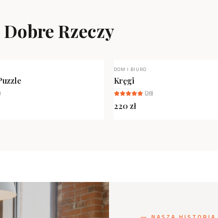
ą Dobre Rzeczy
DOM I BIURO
NIEDOSTĘPNY
Puzzle
Kręgi
)
(
28
)
220
zł
— NASZA HISTORIA