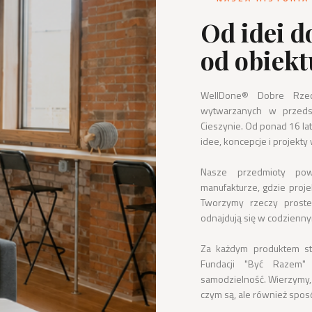
Od idei d
od obiekt
WellDone® Dobre Rzec
wytwarzanych w przedsi
Cieszynie. Od ponad 16 lat
idee, koncepcje i projekty 
Nasze przedmioty pows
manufakturze, gdzie projek
Tworzymy rzeczy proste,
odnajdują się w codziennym 
Za każdym produktem stoi
Fundacji "Być Razem"
samodzielność. Wierzymy, 
czym są, ale również sposó