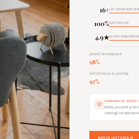
16+
LAT DOŚWIADCZEN
100%
NATURALNE
4.9★
OCENA ODBIORCÓ
JAKOŚĆ WYKONANIA
98%
SATYSFAKCJA KLIENTÓW
97%
GWARANCJA JAKOŚCI
Każdy produkt przech
odbiega od standar
NASZA HISTORIA