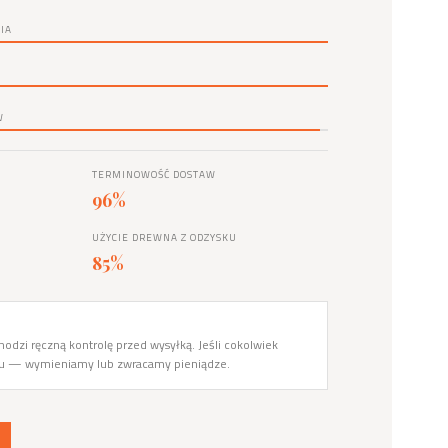
IA
W
TERMINOWOŚĆ DOSTAW
96%
UŻYCIE DREWNA Z ODZYSKU
85%
odzi ręczną kontrolę przed wysyłką. Jeśli cokolwiek
du — wymieniamy lub zwracamy pieniądze.