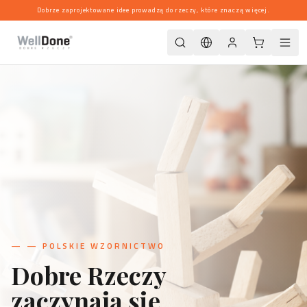
Dobrze zaprojektowane idee prowadzą do rzeczy, które znaczą więcej.
—
— POLSKIE WZORNICTWO
Dobre Rzeczy
zaczynają się