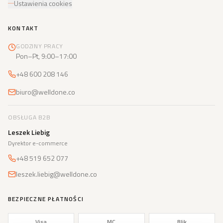
Ustawienia cookies
KONTAKT
GODZINY PRACY
Pon–Pt, 9:00–17:00
+48 600 208 146
biuro@welldone.co
OBSŁUGA B2B
Leszek Liebig
Dyrektor e-commerce
+48 519 652 077
leszek.liebig@welldone.co
BEZPIECZNE PŁATNOŚCI
Visa
MC
Blik