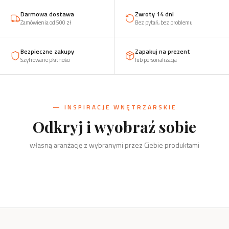
Darmowa dostawa
Zwroty 14 dni
Zamówienia od 500 zł
Bez pytań, bez problemu
Bezpieczne zakupy
Zapakuj na prezent
Szyfrowane płatności
lub personalizacja
— INSPIRACJE WNĘTRZARSKIE
Odkryj i wyobraź sobie
Kuchnia
Salon
własną aranżację z wybranymi przez Ciebie produktami
Sólsel i Nietopieprz, podkładki,
Biuro
Dzieci
przyprawy
Szachy, kręgi i świeczniki
Dom
Drzewko, organizery, wizytownik
Żaba, zabawki, klocki, puzzle
Kręgi i świeczniki, wieszaki, stojaki