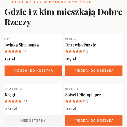
— DOBRE RZECZY W PRAWDZIWYM ŻYCIU
Gdzie i z kim mieszkają Dobre
Rzeczy
GRY
ZABAWKI
NOWOŚĆ
Świnka Skarbonka
Drzewko Puzzle
(
14
)
(
16
)
121
zł
165
zł
DODAJ DO KOSZYKA
DODAJ DO KOSZYKA
DOM I BIURO
KUCHNIA
NOWOŚĆ
NIEDOSTĘPNY
Kręgi
Sólseł i Nietopieprz
(
28
)
(
19
)
220
zł
110
zł
NIEDOSTĘPNY
DODAJ DO KOSZYKA