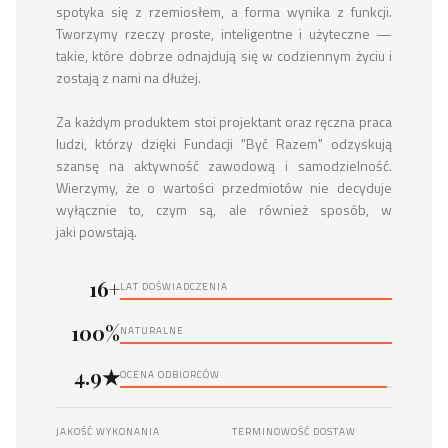
spotyka się z rzemiosłem, a forma wynika z funkcji. 
Tworzymy rzeczy proste, inteligentne i użyteczne — 
takie, które dobrze odnajdują się w codziennym życiu i 
zostają z nami na dłużej.

Za każdym produktem stoi projektant oraz ręczna praca 
ludzi, którzy dzięki Fundacji "Być Razem" odzyskują 
szansę na aktywność zawodową i samodzielność. 
Wierzymy, że o wartości przedmiotów nie decyduje 
wyłącznie to, czym są, ale również sposób, w 
jaki powstają.
16+
LAT DOŚWIADCZENIA
100%
NATURALNE
4.9★
OCENA ODBIORCÓW
JAKOŚĆ WYKONANIA
TERMINOWOŚĆ DOSTAW