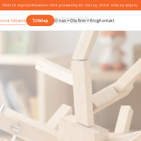
Dobrze zaprojektowane idee prowadzą do rzeczy, które znaczą więcej.
trona Główna
Sklep
O nas
Dla firm
Blog
Kontakt