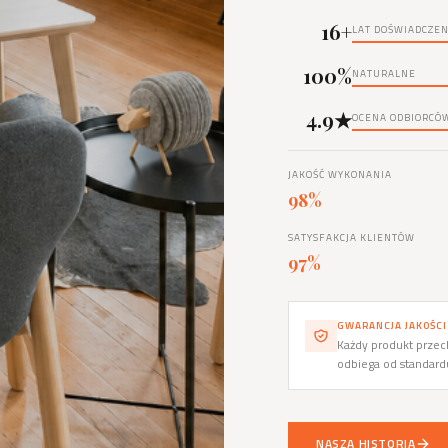
16+
LAT DOŚWIADCZEN
100%
NATURALNE
4.9★
OCENA ODBIORCÓ
JAKOŚĆ WYKONANIA
98%
SATYSFAKCJA KLIENTÓW
97%
GWARANCJA JAKOŚCI
Każdy produkt przech
odbiega od standar
NASZA HISTORIA