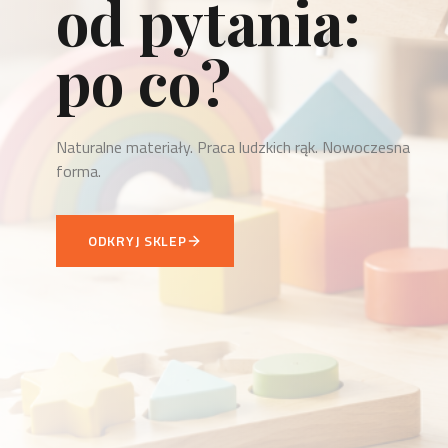
to odpowiedź.
Każdy przedmiot WellDone to odpowiedź na konkretną
potrzebę.
ZOBACZ NOWOŚCI