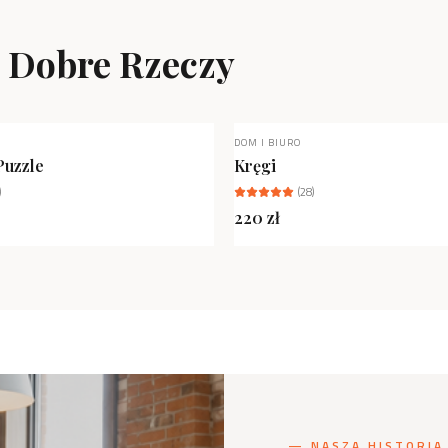
ą Dobre Rzeczy
DOM I BIURO
NIEDOSTĘPNY
Puzzle
Kręgi
)
(
28
)
220
zł
— NASZA HISTORIA