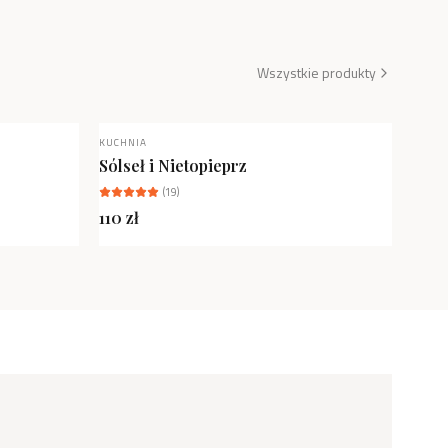
Wszystkie produkty
KUCHNIA
NOWOŚĆ
Sólseł i Nietopieprz
(
19
)
110
zł