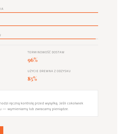
IA
W
TERMINOWOŚĆ DOSTAW
96%
UŻYCIE DREWNA Z ODZYSKU
85%
odzi ręczną kontrolę przed wysyłką. Jeśli cokolwiek
du — wymieniamy lub zwracamy pieniądze.