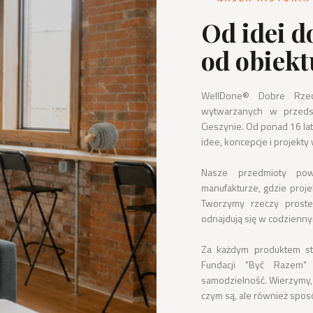
Od idei d
od obiekt
WellDone® Dobre Rzec
wytwarzanych w przedsi
Cieszynie. Od ponad 16 lat
idee, koncepcje i projekty 
Nasze przedmioty pows
manufakturze, gdzie projek
Tworzymy rzeczy proste,
odnajdują się w codziennym 
Za każdym produktem stoi
Fundacji "Być Razem"
samodzielność. Wierzymy, 
czym są, ale również sposó