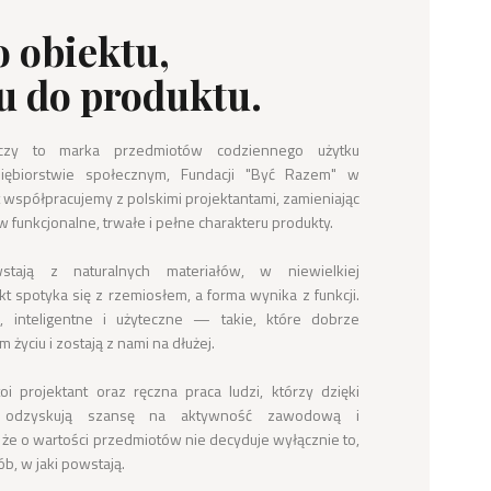
o obiektu,
u do produktu.
zy to marka przedmiotów codziennego użytku 
ębiorstwie społecznym, Fundacji "Być Razem" w 
 współpracujemy z polskimi projektantami, zamieniając 
w funkcjonalne, trwałe i pełne charakteru produkty.

tają z naturalnych materiałów, w niewielkiej 
t spotyka się z rzemiosłem, a forma wynika z funkcji. 
 inteligentne i użyteczne — takie, które dobrze 
życiu i zostają z nami na dłużej.

 projektant oraz ręczna praca ludzi, którzy dzięki 
 odzyskują szansę na aktywność zawodową i 
że o wartości przedmiotów nie decyduje wyłącznie to, 
b, w jaki powstają.