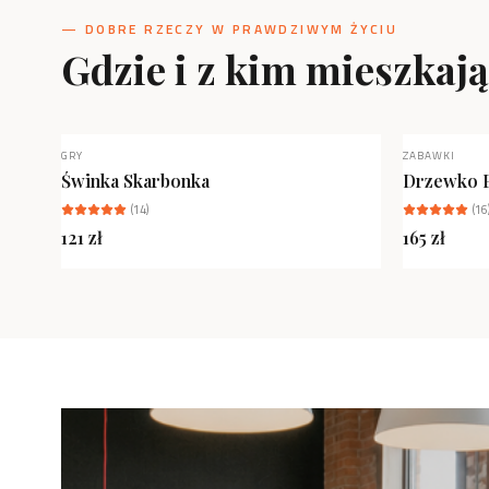
— DOBRE RZECZY W PRAWDZIWYM ŻYCIU
Gdzie i z kim mieszkaj
GRY
ZABAWKI
NOWOŚĆ
Świnka Skarbonka
Drzewko 
(
14
)
(
16
121
zł
165
zł