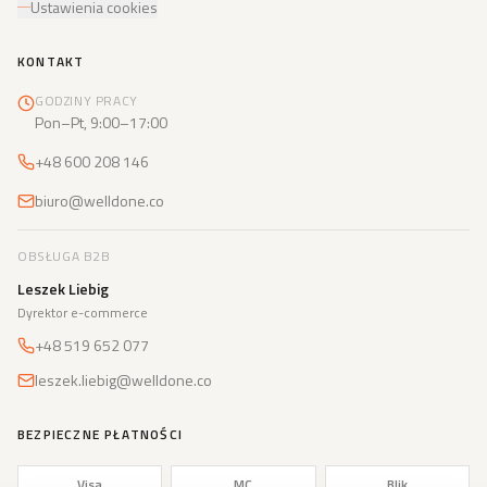
Ustawienia cookies
KONTAKT
GODZINY PRACY
Pon–Pt, 9:00–17:00
+48 600 208 146
biuro@welldone.co
OBSŁUGA B2B
Leszek Liebig
Dyrektor e-commerce
+48 519 652 077
leszek.liebig@welldone.co
BEZPIECZNE PŁATNOŚCI
Visa
MC
Blik