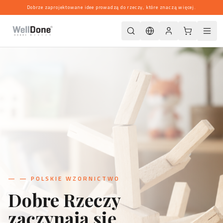
Dobrze zaprojektowane idee prowadzą do rzeczy, które znaczą więcej.
—
— POLSKIE WZORNICTWO
Dobre Rzeczy
zaczynają się