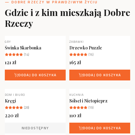
— DOBRE RZECZY W PRAWDZIWYM ŻYCIU
Gdzie i z kim mieszkają Dobre
Rzeczy
GRY
ZABAWKI
NOWOŚĆ
Świnka Skarbonka
Drzewko Puzzle
(
14
)
(
16
)
121
zł
165
zł
DODAJ DO KOSZYKA
DODAJ DO KOSZYKA
DOM I BIURO
KUCHNIA
NOWOŚĆ
NIEDOSTĘPNY
Kręgi
Sólseł i Nietopieprz
(
28
)
(
19
)
220
zł
110
zł
NIEDOSTĘPNY
DODAJ DO KOSZYKA