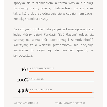
spotyka się z rzemiosłem, a forma wynika z funkcji. 
Tworzymy rzeczy proste, inteligentne i użyteczne — 
takie, które dobrze odnajdują się w codziennym życiu i 
zostają z nami na dłużej.

Za każdym produktem stoi projektant oraz ręczna praca 
ludzi, którzy dzięki Fundacji "Być Razem" odzyskują 
szansę na aktywność zawodową i samodzielność. 
Wierzymy, że o wartości przedmiotów nie decyduje 
wyłącznie to, czym są, ale również sposób, w 
jaki powstają.
16+
LAT DOŚWIADCZENIA
100%
NATURALNE
4.9★
OCENA ODBIORCÓW
JAKOŚĆ WYKONANIA
TERMINOWOŚĆ DOSTAW