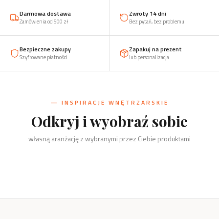
Darmowa dostawa
Zwroty 14 dni
Zamówienia od 500 zł
Bez pytań, bez problemu
Bezpieczne zakupy
Zapakuj na prezent
Szyfrowane płatności
lub personalizacja
— INSPIRACJE WNĘTRZARSKIE
Odkryj i wyobraź sobie
Kuchnia
Salon
własną aranżację z wybranymi przez Ciebie produktami
Sólsel i Nietopieprz, podkładki,
Biuro
Dzieci
przyprawy
Szachy, kręgi i świeczniki
Dom
Drzewko, organizery, wizytownik
Żaba, zabawki, klocki, puzzle
Kręgi i świeczniki, wieszaki, stojaki