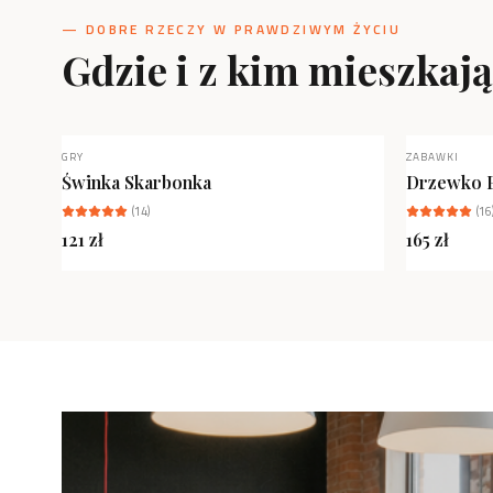
— DOBRE RZECZY W PRAWDZIWYM ŻYCIU
Gdzie i z kim mieszkaj
GRY
ZABAWKI
NOWOŚĆ
Świnka Skarbonka
Drzewko 
(
14
)
(
16
121
zł
165
zł