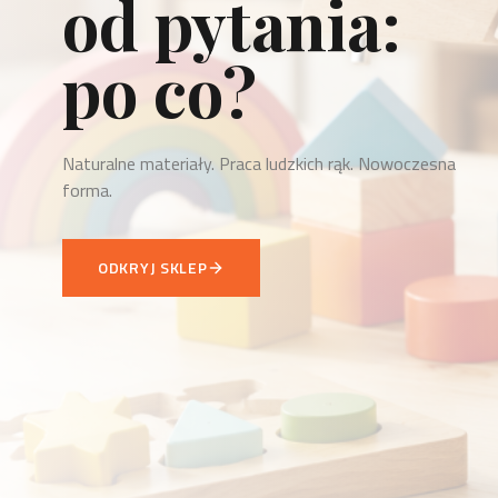
to odpowiedź.
Każdy przedmiot WellDone to odpowiedź na konkretną
potrzebę.
ZOBACZ NOWOŚCI