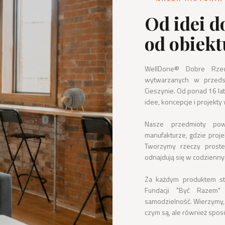
Od idei d
od obiekt
WellDone® Dobre Rzec
wytwarzanych w przedsi
Cieszynie. Od ponad 16 lat
idee, koncepcje i projekty 
Nasze przedmioty pows
manufakturze, gdzie projek
Tworzymy rzeczy proste,
odnajdują się w codziennym 
Za każdym produktem stoi
Fundacji "Być Razem"
samodzielność. Wierzymy, 
czym są, ale również sposó