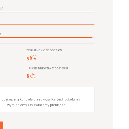
IA
W
TERMINOWOŚĆ DOSTAW
96%
UŻYCIE DREWNA Z ODZYSKU
85%
odzi ręczną kontrolę przed wysyłką. Jeśli cokolwiek
du — wymieniamy lub zwracamy pieniądze.