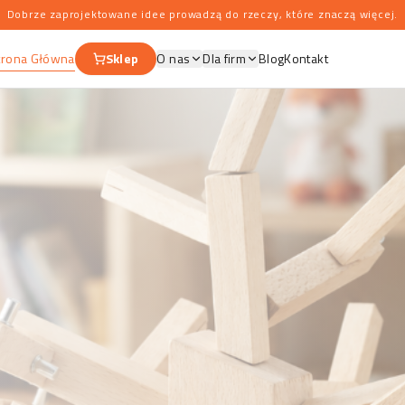
Dobrze zaprojektowane idee prowadzą do rzeczy, które znaczą więcej.
trona Główna
Sklep
O nas
Dla firm
Blog
Kontakt