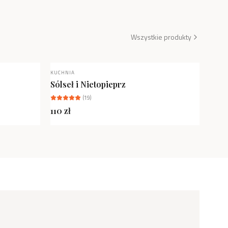
Wszystkie produkty
KUCHNIA
NOWOŚĆ
Sólseł i Nietopieprz
(
19
)
110
zł