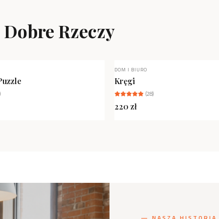
ą Dobre Rzeczy
DOM I BIURO
NIEDOSTĘPNY
Puzzle
Kręgi
)
(
28
)
220
zł
— NASZA HISTORIA