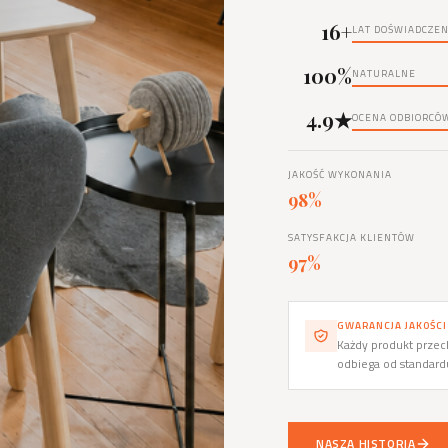
16+
LAT DOŚWIADCZEN
100%
NATURALNE
4.9★
OCENA ODBIORCÓ
JAKOŚĆ WYKONANIA
98%
SATYSFAKCJA KLIENTÓW
97%
GWARANCJA JAKOŚCI
Każdy produkt przech
odbiega od standar
NASZA HISTORIA