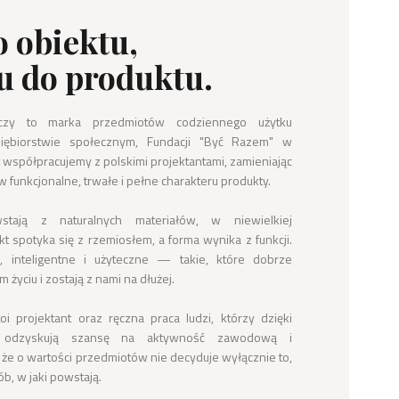
o obiektu,
u do produktu.
zy to marka przedmiotów codziennego użytku 
ębiorstwie społecznym, Fundacji "Być Razem" w 
 współpracujemy z polskimi projektantami, zamieniając 
w funkcjonalne, trwałe i pełne charakteru produkty.

tają z naturalnych materiałów, w niewielkiej 
t spotyka się z rzemiosłem, a forma wynika z funkcji. 
 inteligentne i użyteczne — takie, które dobrze 
życiu i zostają z nami na dłużej.

 projektant oraz ręczna praca ludzi, którzy dzięki 
 odzyskują szansę na aktywność zawodową i 
że o wartości przedmiotów nie decyduje wyłącznie to, 
b, w jaki powstają.