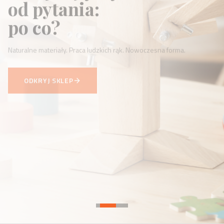
to odpowiedź.
Każdy przedmiot WellDone to odpowiedź na konkretną
potrzebę.
ZOBACZ NOWOŚCI