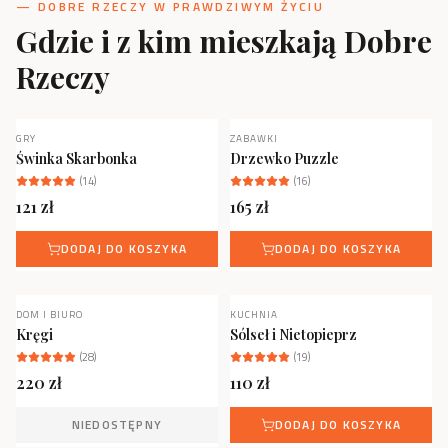
— DOBRE RZECZY W PRAWDZIWYM ŻYCIU
Gdzie i z kim mieszkają Dobre
Rzeczy
GRY
ZABAWKI
NOWOŚĆ
Świnka Skarbonka
Drzewko Puzzle
(
14
)
(
16
)
121
zł
165
zł
DODAJ DO KOSZYKA
DODAJ DO KOSZYKA
DOM I BIURO
KUCHNIA
NOWOŚĆ
NIEDOSTĘPNY
Kręgi
Sólseł i Nietopieprz
(
28
)
(
19
)
220
zł
110
zł
NIEDOSTĘPNY
DODAJ DO KOSZYKA