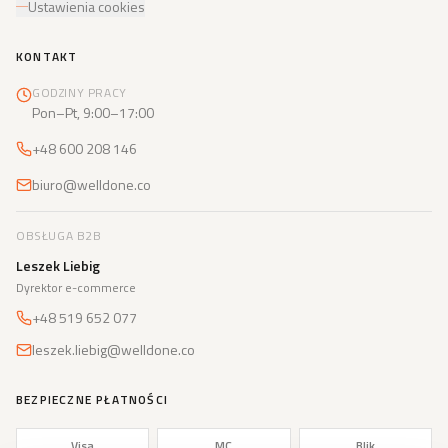
Ustawienia cookies
KONTAKT
GODZINY PRACY
Pon–Pt, 9:00–17:00
+48 600 208 146
biuro@welldone.co
OBSŁUGA B2B
Leszek Liebig
Dyrektor e-commerce
+48 519 652 077
leszek.liebig@welldone.co
BEZPIECZNE PŁATNOŚCI
Visa
MC
Blik