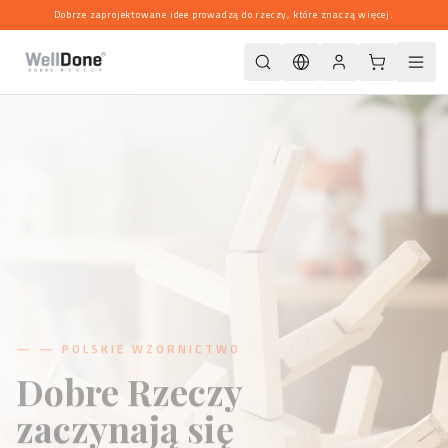
Dobrze zaprojektowane idee prowadzą do rzeczy, które znaczą więcej.
—
— PRZEDMIOTY UŻYTKOWE
Projekt