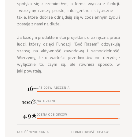
spotyka się z rzemiosłem, a forma wynika z funkcji. 
Tworzymy rzeczy proste, inteligentne i użyteczne — 
takie, które dobrze odnajdują się w codziennym życiu i 
zostają z nami na dłużej.

Za każdym produktem stoi projektant oraz ręczna praca 
ludzi, którzy dzięki Fundacji "Być Razem" odzyskują 
szansę na aktywność zawodową i samodzielność. 
Wierzymy, że o wartości przedmiotów nie decyduje 
wyłącznie to, czym są, ale również sposób, w 
jaki powstają.
16+
LAT DOŚWIADCZENIA
100%
NATURALNE
4.9★
OCENA ODBIORCÓW
JAKOŚĆ WYKONANIA
TERMINOWOŚĆ DOSTAW