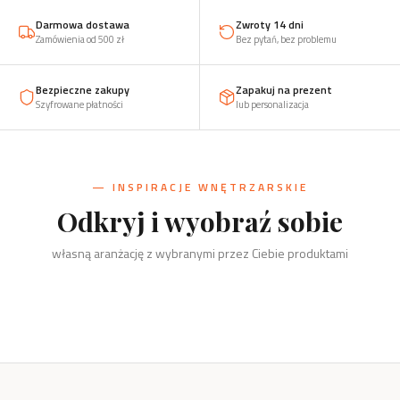
Darmowa dostawa
Zwroty 14 dni
Zamówienia od 500 zł
Bez pytań, bez problemu
Bezpieczne zakupy
Zapakuj na prezent
Szyfrowane płatności
lub personalizacja
— INSPIRACJE WNĘTRZARSKIE
Odkryj i wyobraź sobie
Kuchnia
Salon
własną aranżację z wybranymi przez Ciebie produktami
Sólsel i Nietopieprz, podkładki,
Biuro
Dzieci
przyprawy
Szachy, kręgi i świeczniki
Dom
Drzewko, organizery, wizytownik
Żaba, zabawki, klocki, puzzle
Kręgi i świeczniki, wieszaki, stojaki