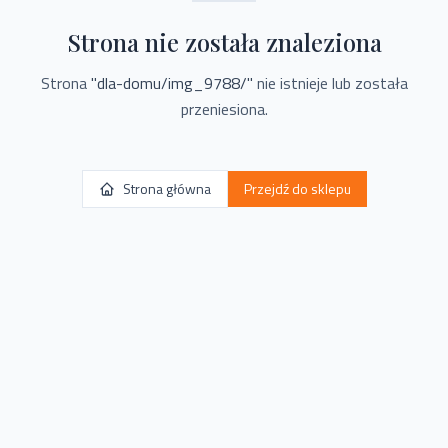
Strona nie została znaleziona
Strona
"
dla-domu/img_9788/
"
nie istnieje lub została
przeniesiona.
Strona główna
Przejdź do sklepu