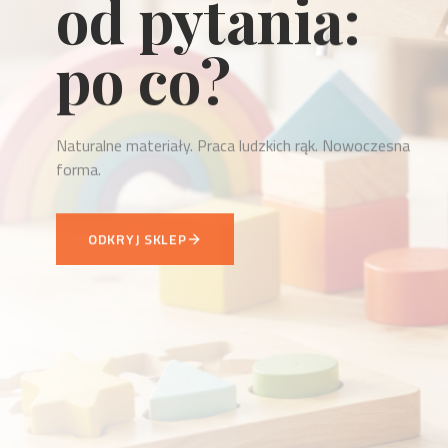
to odpowiedź.
Każdy przedmiot WellDone to odpowiedź na konkretną
potrzebę.
ZOBACZ NOWOŚCI