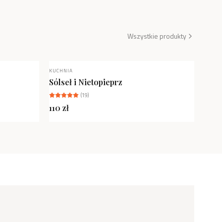
Wszystkie produkty
KUCHNIA
NOWOŚĆ
Sólseł i Nietopieprz
(
19
)
110
zł