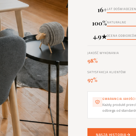
16+
LAT DOŚWIADCZEN
100%
NATURALNE
4.9★
OCENA ODBIORCÓ
JAKOŚĆ WYKONANIA
98%
SATYSFAKCJA KLIENTÓW
97%
GWARANCJA JAKOŚCI
Każdy produkt przech
odbiega od standar
NASZA HISTORIA