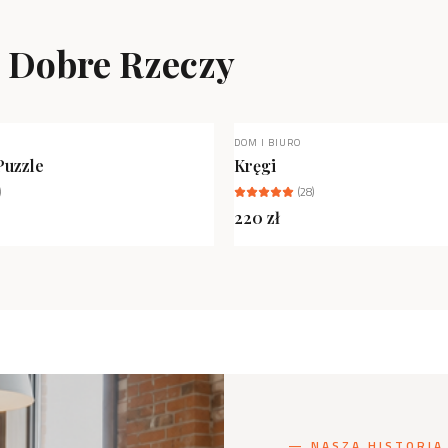
ą Dobre Rzeczy
DOM I BIURO
NIEDOSTĘPNY
Puzzle
Kręgi
)
(
28
)
220
zł
— NASZA HISTORIA