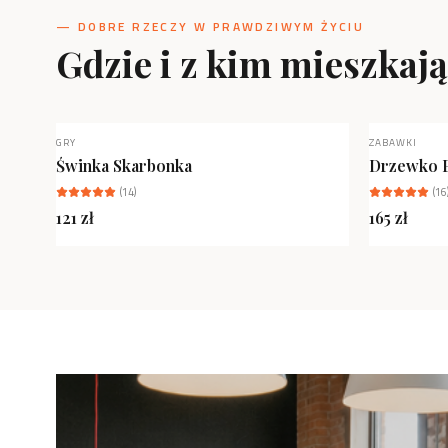
— DOBRE RZECZY W PRAWDZIWYM ŻYCIU
Gdzie i z kim mieszkaj
GRY
ZABAWKI
NOWOŚĆ
Świnka Skarbonka
Drzewko 
(
14
)
(
16
121
zł
165
zł