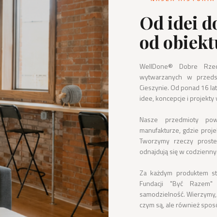
Od idei d
od obiekt
WellDone® Dobre Rzec
wytwarzanych w przedsi
Cieszynie. Od ponad 16 lat
idee, koncepcje i projekty 
Nasze przedmioty pows
manufakturze, gdzie projek
Tworzymy rzeczy proste,
odnajdują się w codziennym 
Za każdym produktem stoi
Fundacji "Być Razem"
samodzielność. Wierzymy, 
czym są, ale również sposó