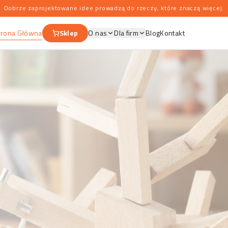
Dobrze zaprojektowane idee prowadzą do rzeczy, które znaczą więcej.
trona Główna
Sklep
O nas
Dla firm
Blog
Kontakt