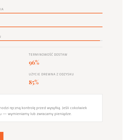
IA
W
TERMINOWOŚĆ DOSTAW
96%
UŻYCIE DREWNA Z ODZYSKU
85%
odzi ręczną kontrolę przed wysyłką. Jeśli cokolwiek
du — wymieniamy lub zwracamy pieniądze.