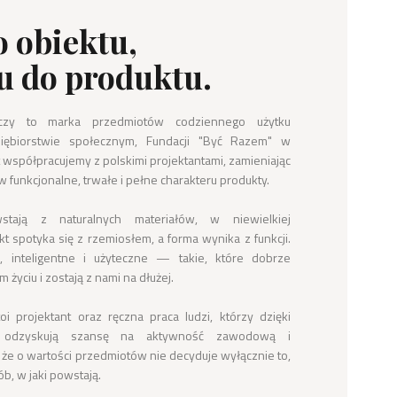
o obiektu,
u do produktu.
zy to marka przedmiotów codziennego użytku 
ębiorstwie społecznym, Fundacji "Być Razem" w 
 współpracujemy z polskimi projektantami, zamieniając 
w funkcjonalne, trwałe i pełne charakteru produkty.

tają z naturalnych materiałów, w niewielkiej 
t spotyka się z rzemiosłem, a forma wynika z funkcji. 
 inteligentne i użyteczne — takie, które dobrze 
życiu i zostają z nami na dłużej.

 projektant oraz ręczna praca ludzi, którzy dzięki 
 odzyskują szansę na aktywność zawodową i 
że o wartości przedmiotów nie decyduje wyłącznie to, 
b, w jaki powstają.