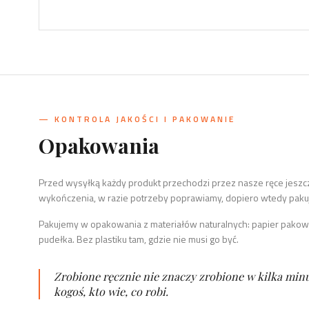
— KONTROLA JAKOŚCI I PAKOWANIE
Opakowania
Przed wysyłką każdy produkt przechodzi przez nasze ręce jes
wykończenia, w razie potrzeby poprawiamy, dopiero wtedy paku
Pakujemy w opakowania z materiałów naturalnych: papier pakowy
pudełka. Bez plastiku tam, gdzie nie musi go być.
Zrobione ręcznie nie znaczy zrobione w kilka min
kogoś, kto wie, co robi.