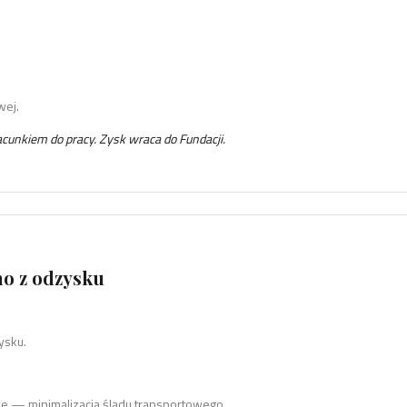
wej.
cunkiem do pracy. Zysk wraca do Fundacji.
o z odzysku
ysku.
we — minimalizacja śladu transportowego.