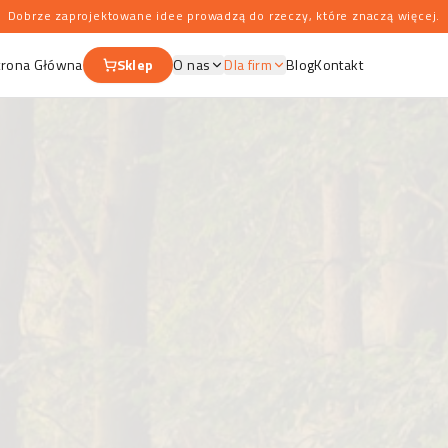
Dobrze zaprojektowane idee prowadzą do rzeczy, które znaczą więcej.
trona Główna
Sklep
O nas
Dla firm
Blog
Kontakt