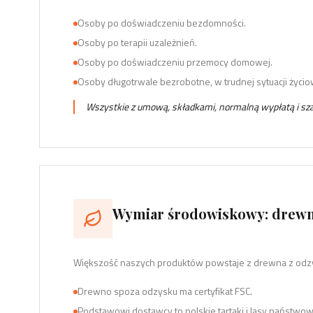
Osoby po doświadczeniu bezdomności.
Osoby po terapii uzależnień.
Osoby po doświadczeniu przemocy domowej.
Osoby długotrwale bezrobotne, w trudnej sytuacji życio
Wszystkie z umową, składkami, normalną wypłatą i sza
Wymiar środowiskowy: drewn
Większość naszych produktów powstaje z drewna z odz
Drewno spoza odzysku ma certyfikat FSC.
Podstawowi dostawcy to polskie tartaki i lasy państwo