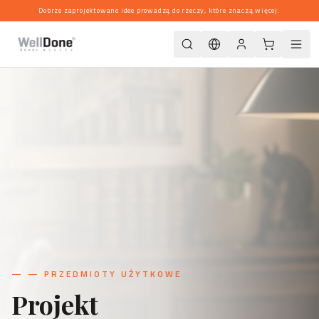
Dobrze zaprojektowane idee prowadzą do rzeczy, które znaczą więcej.
—
— PRZEDMIOTY UŻYTKOWE
Projekt