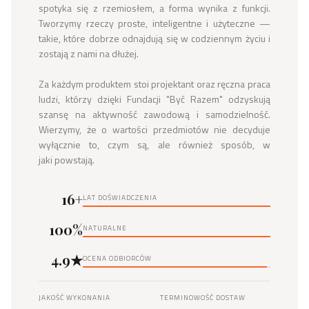
spotyka się z rzemiosłem, a forma wynika z funkcji. 
Tworzymy rzeczy proste, inteligentne i użyteczne — 
takie, które dobrze odnajdują się w codziennym życiu i 
zostają z nami na dłużej.

Za każdym produktem stoi projektant oraz ręczna praca 
ludzi, którzy dzięki Fundacji "Być Razem" odzyskują 
szansę na aktywność zawodową i samodzielność. 
Wierzymy, że o wartości przedmiotów nie decyduje 
wyłącznie to, czym są, ale również sposób, w 
jaki powstają.
16+
LAT DOŚWIADCZENIA
100%
NATURALNE
4.9★
OCENA ODBIORCÓW
JAKOŚĆ WYKONANIA
TERMINOWOŚĆ DOSTAW