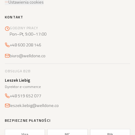
Ustawienia cookies
KONTAKT
GODZINY PRACY
Pon–Pt, 9:00–17:00
+48 600 208 146
biuro@welldone.co
OBSŁUGA B2B
Leszek Liebig
Dyrektor e-commerce
+48 519 652 077
leszek.liebig@welldone.co
BEZPIECZNE PŁATNOŚCI
Visa
MC
Blik