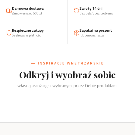
Darmowa dostawa
Zwroty 14 dni
Zamówienia od 500 zł
Bez pytań, bez problemu
Bezpieczne zakupy
Zapakuj na prezent
Szyfrowane płatności
lub personalizacja
— INSPIRACJE WNĘTRZARSKIE
Odkryj i wyobraź sobie
Kuchnia
Salon
własną aranżację z wybranymi przez Ciebie produktami
Sólsel i Nietopieprz, podkładki,
Biuro
Dzieci
przyprawy
Szachy, kręgi i świeczniki
Dom
Drzewko, organizery, wizytownik
Żaba, zabawki, klocki, puzzle
Kręgi i świeczniki, wieszaki, stojaki