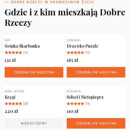
— DOBRE RZECZY W PRAWDZIWYM ŻYCIU
Gdzie i z kim mieszkają Dobre
Rzeczy
GRY
ZABAWKI
NOWOŚĆ
Świnka Skarbonka
Drzewko Puzzle
(
14
)
(
16
)
121
zł
165
zł
DODAJ DO KOSZYKA
DODAJ DO KOSZYKA
DOM I BIURO
KUCHNIA
NOWOŚĆ
NIEDOSTĘPNY
Kręgi
Sólseł i Nietopieprz
(
28
)
(
19
)
220
zł
110
zł
NIEDOSTĘPNY
DODAJ DO KOSZYKA