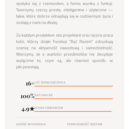
spotyka się z rzemiosłem, a forma wynika z funkcji. 
Tworzymy rzeczy proste, inteligentne i użyteczne — 
takie, które dobrze odnajdują się w codziennym życiu i 
zostają z nami na dłużej.

Za każdym produktem stoi projektant oraz ręczna praca 
ludzi, którzy dzięki Fundacji "Być Razem" odzyskują 
szansę na aktywność zawodową i samodzielność. 
Wierzymy, że o wartości przedmiotów nie decyduje 
wyłącznie to, czym są, ale również sposób, w 
jaki powstają.
16+
LAT DOŚWIADCZENIA
100%
NATURALNE
4.9★
OCENA ODBIORCÓW
JAKOŚĆ WYKONANIA
TERMINOWOŚĆ DOSTAW