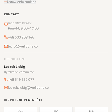
Ustawienia cookies
KONTAKT
GODZINY PRACY
Pon–Pt, 9:00–17:00
+48 600 208 146
biuro@welldone.co
OBSŁUGA B2B
Leszek Liebig
Dyrektor e-commerce
+48 519 652 077
leszek.liebig@welldone.co
BEZPIECZNE PŁATNOŚCI
Visa
MC
Blik