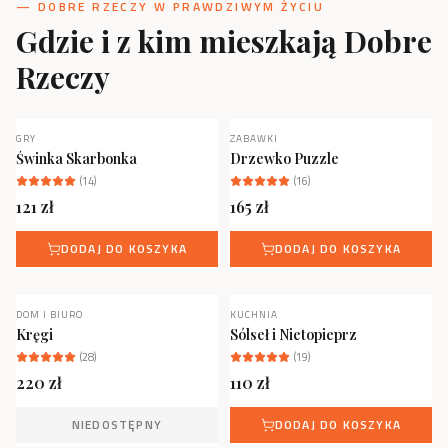
— DOBRE RZECZY W PRAWDZIWYM ŻYCIU
Gdzie i z kim mieszkają Dobre
Rzeczy
GRY
ZABAWKI
NOWOŚĆ
Świnka Skarbonka
Drzewko Puzzle
(
14
)
(
16
)
121
zł
165
zł
DODAJ DO KOSZYKA
DODAJ DO KOSZYKA
DOM I BIURO
KUCHNIA
NOWOŚĆ
NIEDOSTĘPNY
Kręgi
Sólseł i Nietopieprz
(
28
)
(
19
)
220
zł
110
zł
NIEDOSTĘPNY
DODAJ DO KOSZYKA