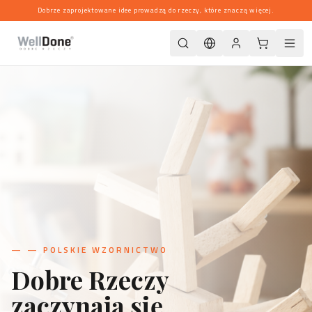
Dobrze zaprojektowane idee prowadzą do rzeczy, które znaczą więcej.
—
— POLSKIE WZORNICTWO
Dobre Rzeczy
zaczynają się