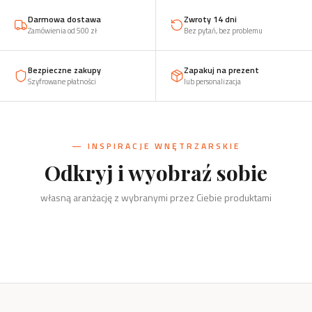
Darmowa dostawa
Zwroty 14 dni
Zamówienia od 500 zł
Bez pytań, bez problemu
Bezpieczne zakupy
Zapakuj na prezent
Szyfrowane płatności
lub personalizacja
— INSPIRACJE WNĘTRZARSKIE
Odkryj i wyobraź sobie
Kuchnia
Salon
własną aranżację z wybranymi przez Ciebie produktami
Sólsel i Nietopieprz, podkładki,
Biuro
Dzieci
przyprawy
Szachy, kręgi i świeczniki
Dom
Drzewko, organizery, wizytownik
Żaba, zabawki, klocki, puzzle
Kręgi i świeczniki, wieszaki, stojaki