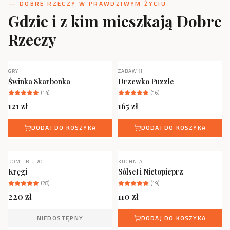
— DOBRE RZECZY W PRAWDZIWYM ŻYCIU
Gdzie i z kim mieszkają Dobre
Rzeczy
GRY
ZABAWKI
NOWOŚĆ
Świnka Skarbonka
Drzewko Puzzle
(
14
)
(
16
)
121
zł
165
zł
DODAJ DO KOSZYKA
DODAJ DO KOSZYKA
DOM I BIURO
KUCHNIA
NOWOŚĆ
NIEDOSTĘPNY
Kręgi
Sólseł i Nietopieprz
(
28
)
(
19
)
220
zł
110
zł
NIEDOSTĘPNY
DODAJ DO KOSZYKA