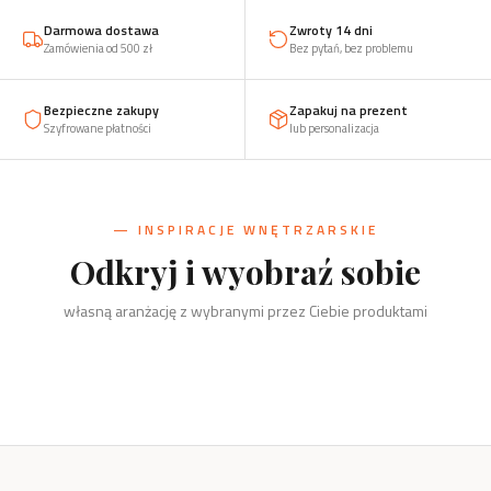
Darmowa dostawa
Zwroty 14 dni
Zamówienia od 500 zł
Bez pytań, bez problemu
Bezpieczne zakupy
Zapakuj na prezent
Szyfrowane płatności
lub personalizacja
— INSPIRACJE WNĘTRZARSKIE
Odkryj i wyobraź sobie
Kuchnia
Salon
własną aranżację z wybranymi przez Ciebie produktami
Sólsel i Nietopieprz, podkładki,
Biuro
Dzieci
przyprawy
Szachy, kręgi i świeczniki
Dom
Drzewko, organizery, wizytownik
Żaba, zabawki, klocki, puzzle
Kręgi i świeczniki, wieszaki, stojaki