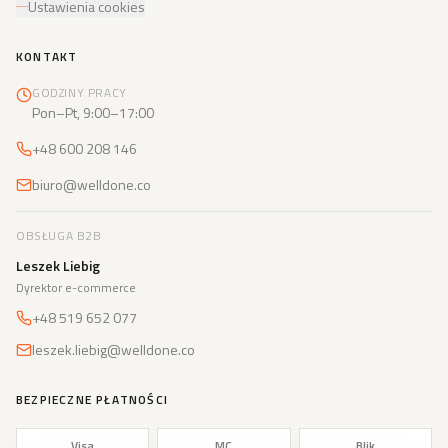
Ustawienia cookies
KONTAKT
GODZINY PRACY
Pon–Pt, 9:00–17:00
+48 600 208 146
biuro@welldone.co
OBSŁUGA B2B
Leszek Liebig
Dyrektor e-commerce
+48 519 652 077
leszek.liebig@welldone.co
BEZPIECZNE PŁATNOŚCI
Visa
MC
Blik