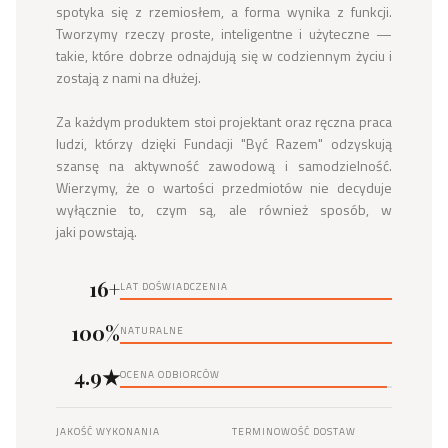
spotyka się z rzemiosłem, a forma wynika z funkcji. 
Tworzymy rzeczy proste, inteligentne i użyteczne — 
takie, które dobrze odnajdują się w codziennym życiu i 
zostają z nami na dłużej.

Za każdym produktem stoi projektant oraz ręczna praca 
ludzi, którzy dzięki Fundacji "Być Razem" odzyskują 
szansę na aktywność zawodową i samodzielność. 
Wierzymy, że o wartości przedmiotów nie decyduje 
wyłącznie to, czym są, ale również sposób, w 
jaki powstają.
16+
LAT DOŚWIADCZENIA
100%
NATURALNE
4.9★
OCENA ODBIORCÓW
JAKOŚĆ WYKONANIA
TERMINOWOŚĆ DOSTAW