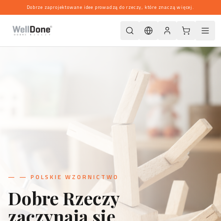
Dobrze zaprojektowane idee prowadzą do rzeczy, które znaczą więcej.
—
— POLSKIE WZORNICTWO
Dobre Rzeczy
zaczynają się