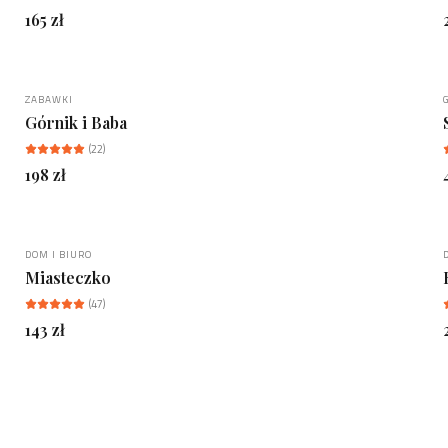
165
zł
ZABAWKI
Górnik i Baba
(
22
)
198
zł
DOM I BIURO
BESTSELLER
Miasteczko
(
47
)
143
zł