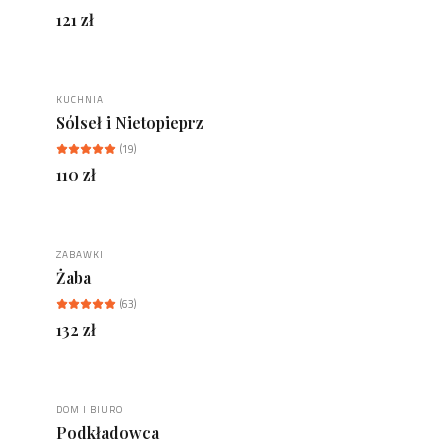
121
zł
KUCHNIA
NOWOŚĆ
Sólseł i Nietopieprz
(
19
)
110
zł
ZABAWKI
WELLDONE CLASSIC
Żaba
(
63
)
132
zł
DOM I BIURO
BESTSELLER
Podkładowca