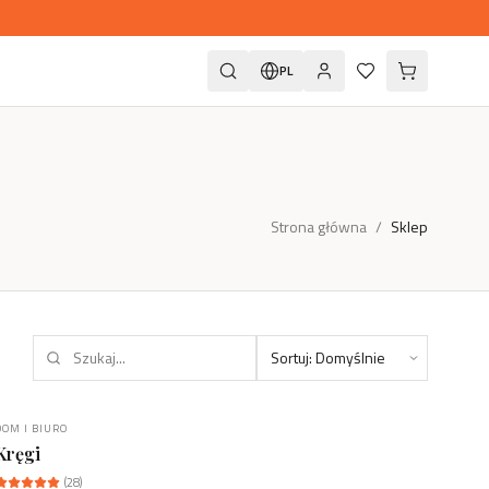
PL
Strona główna
/
Sklep
DOM I BIURO
NIEDOSTĘPNY
Kręgi
(
28
)