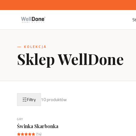
S
— KOLEKCJA
Sklep WellDone
Filtry
10
produktów
GRY
NOWOŚĆ
Świnka Skarbonka
(
14
)