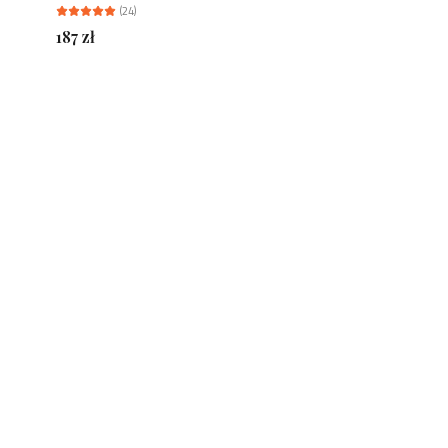
(
24
)
187
zł