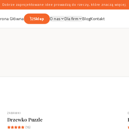
Dobrze zaprojektowane idee prowadzą do rzeczy, które znaczą więcej.
trona Główna
Sklep
O nas
Dla firm
Blog
Kontakt
ZABAWKI
Drzewko Puzzle
(
16
)