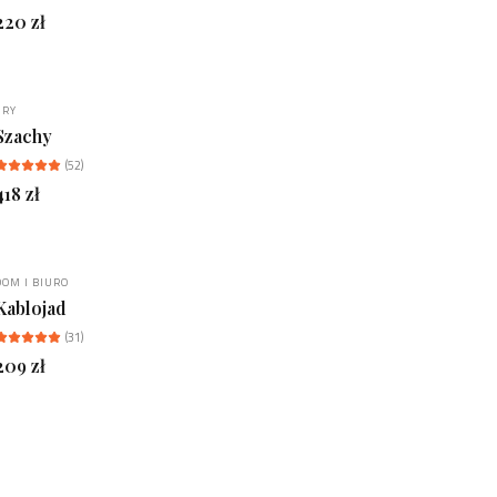
220
zł
GRY
BESTSELLER
Szachy
(
52
)
418
zł
DOM I BIURO
NOWOŚĆ
Kablojad
(
31
)
209
zł