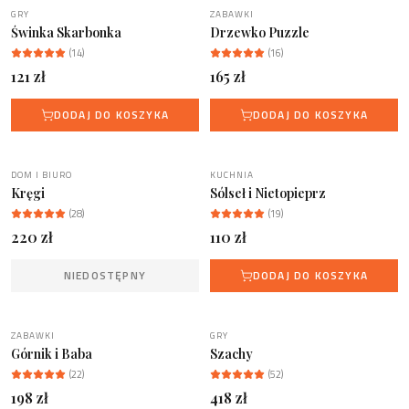
GRY
ZABAWKI
NOWOŚĆ
Świnka Skarbonka
Drzewko Puzzle
(
14
)
(
16
)
121
zł
165
zł
DODAJ DO KOSZYKA
DODAJ DO KOSZYKA
DOM I BIURO
KUCHNIA
NOWOŚĆ
NIEDOSTĘPNY
Kręgi
Sólseł i Nietopieprz
(
28
)
(
19
)
220
zł
110
zł
NIEDOSTĘPNY
DODAJ DO KOSZYKA
ZABAWKI
GRY
BESTSELLER
Górnik i Baba
Szachy
(
22
)
(
52
)
198
zł
418
zł