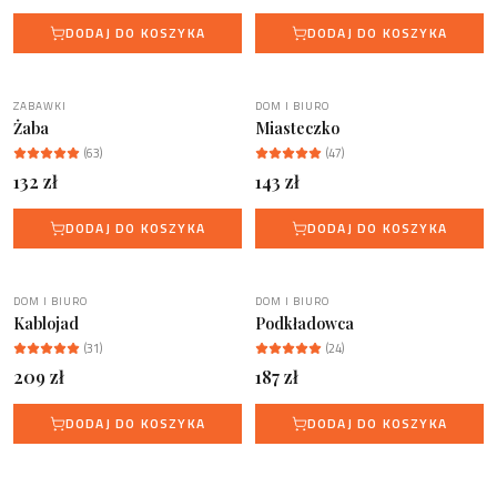
DODAJ DO KOSZYKA
DODAJ DO KOSZYKA
ZABAWKI
DOM I BIURO
WELLDONE CLASSIC
BESTSELLER
Żaba
Miasteczko
(
63
)
(
47
)
132
zł
143
zł
DODAJ DO KOSZYKA
DODAJ DO KOSZYKA
DOM I BIURO
DOM I BIURO
NOWOŚĆ
BESTSELLER
Kablojad
Podkładowca
(
31
)
(
24
)
209
zł
187
zł
DODAJ DO KOSZYKA
DODAJ DO KOSZYKA