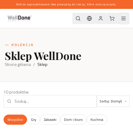
Dobrze zaprojektowane idee prowadzą do rzeczy, które znaczą więcej.
— KOLEKCJA
Sklep WellDone
Strona główna
/
Sklep
10
produktów
Wszystkie
Gry
Zabawki
Dom i biuro
Kuchnia